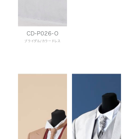
CD-P026-O
ブライダル
カラードレス
ブライダル
紋付袴