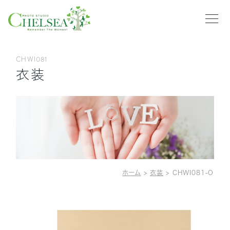
CHWI081
衣装
HOME
PLAN
CLOTHING
NEWS
GALLERY
ホーム
>
衣装
>
CHWI081-O
ABOUT US
RECRUIT