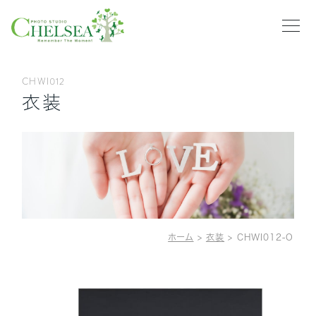
CHWI012
衣装
HOME
PLAN
CLOTHING
NEWS
GALLERY
ホーム
>
衣装
>
CHWI012-O
ABOUT US
RECRUIT